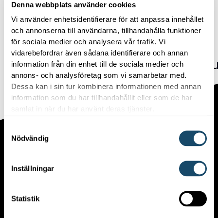
Denna webbplats använder cookies
Vi använder enhetsidentifierare för att anpassa innehållet
Frånluftsvärmepumpar
Frånluftsvärmepumpar
och annonserna till användarna, tillhandahålla funktioner
Qvantum QE4
Qvantum QE6
för sociala medier och analysera vår trafik. Vi
vidarebefordrar även sådana identifierare och annan
Frånluftsvärmepump
Frånluftsvärmep
information från din enhet till de sociala medier och
annons- och analysföretag som vi samarbetar med.
Dessa kan i sin tur kombinera informationen med annan
Kontakta oss
Kontakta oss
information som du har tillhandahållit eller som de har
samlat in när du har använt deras tjänster.
Samtyckesval
Enwell AB är ett av de
Nödvändig
största svenska företagen
inom hållbara
energilösningar till villa-
Inställningar
och fastighetsägare i
Sverige. Vi har lång
Statistik
erfarenhet i branschen,
och med en