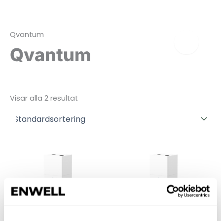
Hoppa
Fastighet
Privat
till
innehåll
Qvantum
Qvantum
Visar alla 2 resultat