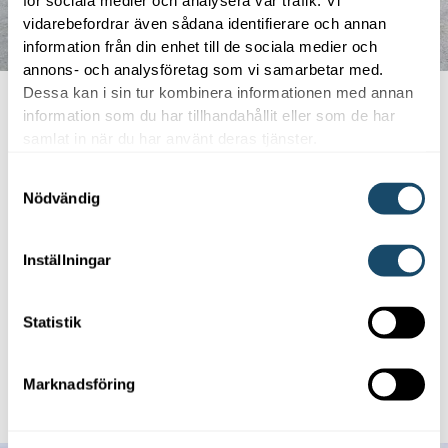
för sociala medier och analysera vår trafik. Vi
vidarebefordrar även sådana identifierare och annan
information från din enhet till de sociala medier och
annons- och analysföretag som vi samarbetar med.
Dessa kan i sin tur kombinera informationen med annan
Olika system för olika
information som du har tillhandahållit eller som de har
samlat in när du har använt deras tjänster.
verksamheter
Samtyckesval
Lösningar med PAC-system passar ofta bäst i
Nödvändig
tuffare miljöer som verkstäder och vissa industrier.
För byggnader som har höga krav på komfort och
Inställningar
behaglig inomhusmiljö, som kontorslokaler och
hotell, använder vi avancerade VRF-lösningar.
Statistik
Marknadsföring