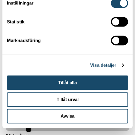
El-element
Inställningar
Elpanna
Statistik
Olja
Marknadsföring
Fjärrvärme
Pellets
Visa detaljer
Uppvärmningssystem
Tillåt alla
Radiatorsystem
Tillåt urval
Golvvärme
Avvisa
Ditt elpris idag (riktpriser)