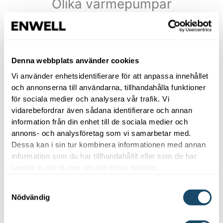
Olika värmepumpar
Värmepumpar kommer i många olika modeller,
märke och storlekar. De som är gemensamt är att
alla värmepumpar tar vara på lagrad solvärme.
Denna webbplats använder cookies
Beroende på om värmepumpen tar solenergi från
luften/atmosfären eller berggrunden benämns den
Vi använder enhetsidentifierare för att anpassa innehållet
luftvärmepump eller bergvärmepump.
och annonserna till användarna, tillhandahålla funktioner
Luftvärmepumpar delas in i luft-luftvärmepumpar
för sociala medier och analysera vår trafik. Vi
vidarebefordrar även sådana identifierare och annan
som värmer inomhusluft och luft-
information från din enhet till de sociala medier och
vattenvärmepumpar som är kopplade till
annons- och analysföretag som vi samarbetar med.
vattenburna system. Om du bor nära en sjö eller har
Dessa kan i sin tur kombinera informationen med annan
stor tomt kan även alternativ som tar värme från
information som du har tillhandahållit eller som de har
mark och sjöbotten vara av intresse.
samlat in när du har använt deras tjänster.
Samtyckesval
Nödvändig
Nuvarande energikälla