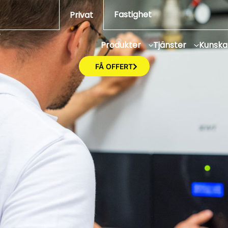
t
Fastighet
Privat
Produkter
Tjänster
Kunsk
FÅ OFFERT