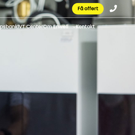
Få offert
apsbank
IVT Center
Om Enwell
Kontakt