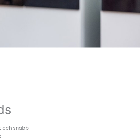
ds​
et och snabb
p