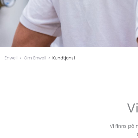
Enwell
>
Om Enwell
>
Kundtjänst
Vi
Vi finns på