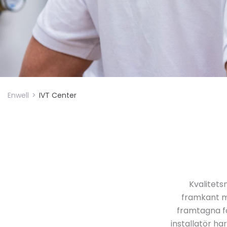
Enwell
>
IVT Center
Kvalitets
framkant me
framtagna fö
installatör ha