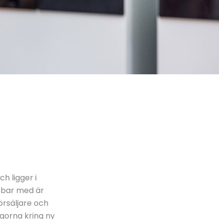
h ligger i
obbar med är
örsäljare och
ågorna kring ny