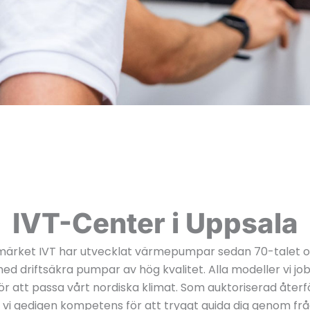
IVT-Center i Uppsala
märket IVT har utvecklat värmepumpar sedan 70-talet oc
d driftsäkra pumpar av hög kvalitet. Alla modeller vi j
r att passa vårt nordiska klimat. Som auktoriserad återf
r vi gedigen kompetens för att tryggt guida dig genom fr