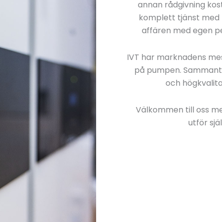
annan rådgivning kostn
komplett tjänst med p
affären med egen per
IVT har marknadens me
på pumpen. Sammantag
och högkvalitati
Välkommen till oss me
utför sjä