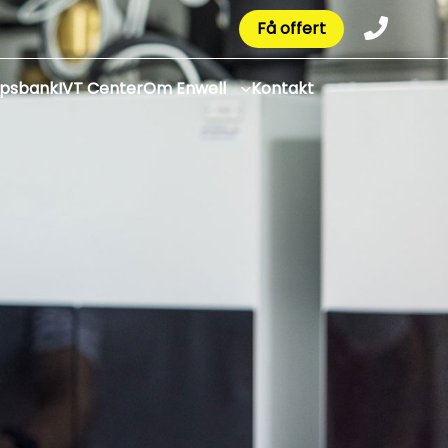
Få offert
apsbank
IVT Center
Om Enwell
Kontakt