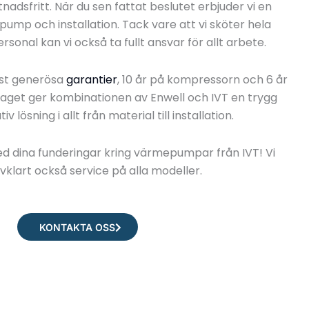
adsfritt. När du sen fattat beslutet erbjuder vi en
ump och installation. Tack vare att vi sköter hela
sonal kan vi också ta fullt ansvar för allt arbete.
st generösa
garantier
, 10 år på kompressorn och 6 år
et ger kombinationen av Enwell och IVT en trygg
v lösning i allt från material till installation.
d dina funderingar kring värmepumpar från IVT! Vi
lvklart också service på alla modeller.
KONTAKTA OSS