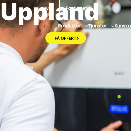
 Uppland
Fastighet
Privat
Produkter
Tjänster
Kunsk
FÅ OFFERT