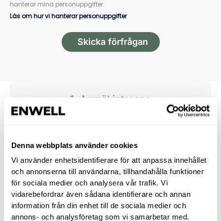
hanterar mina personuppgifter.
Läs om hur vi hanterar personuppgifter
Skicka förfrågan
1. Anmäl intresse
Fyll i intresse­formuläret här bredvid och ge oss en
första inblick i dina behov.
Denna webbplats använder cookies
2. Vi kontaktar dig
Vi använder enhetsidentifierare för att anpassa innehållet
Någon från Enwell hör av sig för att samla
och annonserna till användarna, tillhandahålla funktioner
komplette­rande uppgifter och säkerställa att du får
för sociala medier och analysera vår trafik. Vi
den bästa lösningen för just ditt hem.
vidarebefordrar även sådana identifierare och annan
information från din enhet till de sociala medier och
annons- och analysföretag som vi samarbetar med.