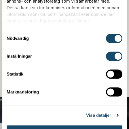
annons- och analysföretag som vi samarbetar med.
Dessa kan i sin tur kombinera informationen med annan
information som du har tillhandahållit eller som de har
Trygg med Enwell
samlat in när du har använt deras tjänster.
Som kund hos oss får du en samlad kontakt med
Samtyckesval
Nödvändig
trygg snabb service. Vi är enkla att arbeta med,
kompetenta på det vi gör och är din partner över en
lång tid. Vi erbjuder även finansiering oberoende om
Inställningar
det handlar om ett nybygge eller en befintlig
fastighet.
Statistik
LÄS MER
Marknadsföring
Visa detaljer