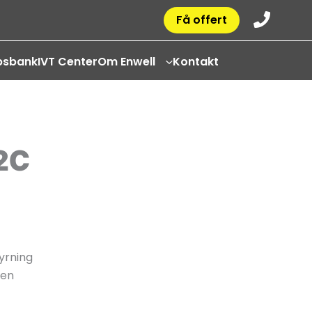
Få offert
psbank
IVT Center
Om Enwell
Kontakt
2C
yrning
een