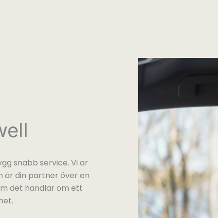
ell
gg snabb service. Vi är
 är din partner över en
 om det handlar om ett
het.