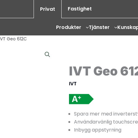
Fastighet
Privat
Produkter
Tjänster
Kunska
IVT Geo 612C
IVT Geo 61
IVT
Spara mer med inverterst
Användarvänlig touchscr
Inbygg appstyrning